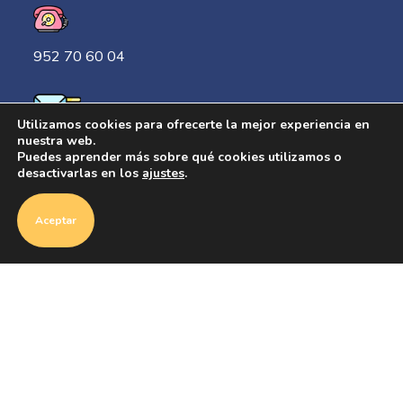
952 70 60 04
Utilizamos cookies para ofrecerte la mejor experiencia en
hola@conectoeditorial.com
nuestra web.
Puedes aprender más sobre qué cookies utilizamos o
desactivarlas en los
ajustes
.
Aceptar
Sobre Conecto
Quiénes somos
Política de Privacidad
Condiciones de compra y uso